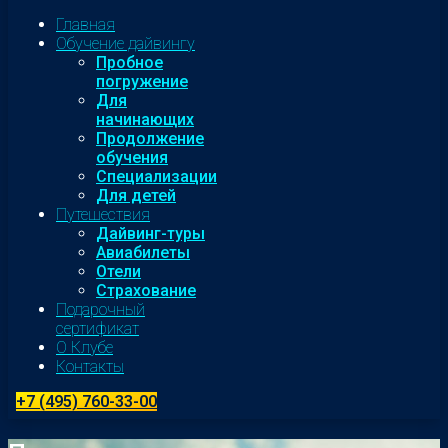
Главная
Обучение дайвингу
Пробное
погружение
Для
начинающих
Продолжение
обучения
Специализации
Для детей
Путешествия
Дайвинг-туры
Авиабилеты
Отели
Страхование
Подарочный
сертификат
О Клубе
Контакты
+7 (495) 760-33-00