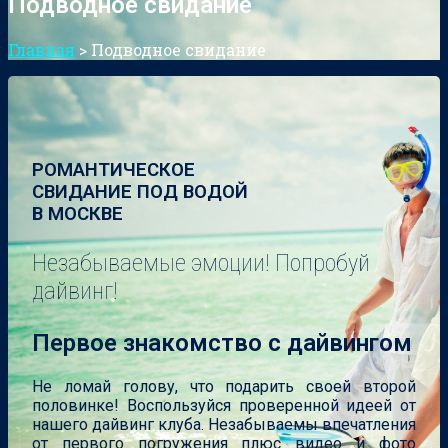
Подводное свидание
Главная
>
Подводное свидание
РОМАНТИЧЕСКОЕ
СВИДАНИЕ ПОД ВОДОЙ
В МОСКВЕ
Незабываемые эмоции! Попробуй
дайвинг!
Первое знакомство с дайвингом
Не ломай голову, что подарить своей второй
половинке! Воспользуйся проверенной идеей от
нашего дайвинг клуба. Незабываемы впечатления
от первого погружения плюс видео и фото